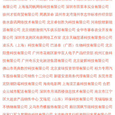
有限公司
上海逸同帆网络科技有限公司
深圳市田里丰实业有限公司
徐州才哲商贸有限公司
周易算命
温州市龙湾蒲州李志华标准件经营部
衡水森讯网络技术有限公司
北京睿创胜为科技有限公司
河南悦锴新能
源有限公司
北京炫酷激情汽车俱乐部有限公司
金华市寨春农业开发有
限公司
深圳市龙岗区南唐网络工作室
北京天融慧通科技有限责任公司
凌乐凡（上海）科技有限公司
巴迪泰（广西）生物科技有限公司
北京
阳贵科技有限公司
广州市花都区新华盲人电子产品经营部
杭州汇衡科
技有限公司
广州奇乐文化旅游集团有限公司
北京旋辉科技有限公司
佛山市亮典数控科技有限公司
北京麦味投资管理有限公司
程力专用汽
车股份有限公司销售十二分公司
新疆安道商务代理有限公司
东莞市君
宏防潮防霉科技有限公司
海南电影网
上海漠芷鑫科技有限公司
合肥
众云城市配送有限公司
深圳市月满西楼信息技术有限公司
南京市江宁
区大超农产品销售中心
艾瑞尼（山东）环保科技有限公司
无锡瑞蚨龙
不锈钢有限公司
义乌市丹蝶服饰有限公司
廊坊国飒节能科技有限公司
张家口军之梦网络科技有限公司
大连银信丰行投资顾问发展有限公司