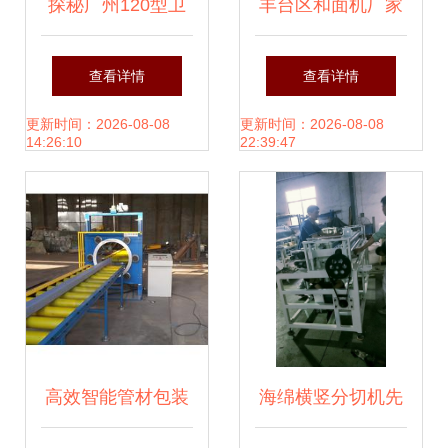
探秘广州120型卫
丰台区和面机厂家
生级分体胶体磨 南
直销价格考察——
查看详情
查看详情
洋食品机械的品质
北京汇升利食品机
更新时间：2026-08-08
更新时间：2026-08-08
14:26:10
22:39:47
之选
械经营部
高效智能管材包装
海绵横竖分切机先